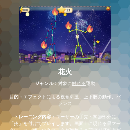
花火
ジャンル：
対象に
触れる
運動
目的：
エフェクトによる視覚刺激、上下肢の動作、バ
ランス
トレーニング内容：
ユーザーの手先・関節部分に
「炎」を付けてプレイします。画面上に現れる星マー