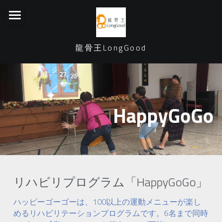
ホーム
龍骨王LongGood
提供サービス
会社概要
お問い合わせ
HappyGoGo
PRODUCTS
GaitBEST
Japan
HappyGoGo
Japan
リハビリプログラム「HappyGoGo」
Taiwan
ハッピーゴーゴーは、100以上の運動メニューが楽し
めるリハビリテーションプログラムです。6名まで同時
English